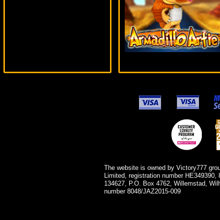
Egoistik***
The website is owned by Victory777 gro
Limited, registration number HE349390, 
134627, P.O. Box 4762, Willemstad, Wil
number 8048/JAZ2015-009