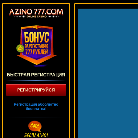
БЫСТРАЯ РЕГИСТРАЦИЯ
РЕГИСТРИРУЙСЯ
Регистрация абсолютно
бесплатна!