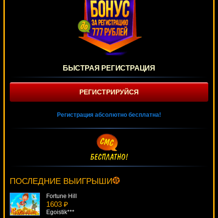
БЫСТРАЯ РЕГИСТРАЦИЯ
РЕГИСТРИРУЙСЯ
Регистрация абсолютно бесплатна!
Scruffy Duck
1460 ₽
ivan-lev***
ПОСЛЕДНИЕ ВЫИГРЫШИ
Fortune Hill
1603 ₽
Egoistik***