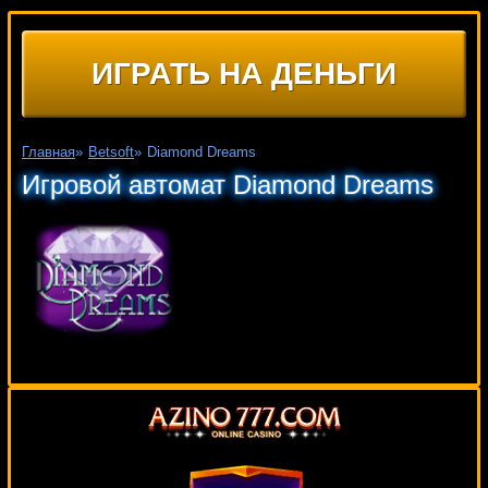
ИГРАТЬ НА ДЕНЬГИ
Главная
»
Betsoft
»
Diamond Dreams
Игровой автомат Diamond Dreams