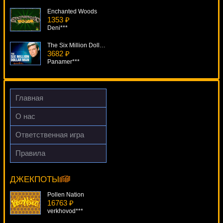
Enchanted Woods
1353 ₽
Deni***
The Six Million Dollar Man
3682 ₽
Panamer***
His Curious Machine
336 ₽
Lucy***
Главная
Triple Wins star Ticket
О нас
2071 ₽
Cteb***
Ответственная игра
Fruits And Royals
Правила
1681 ₽
Hot Ink
DenisVS***
14376 ₽
lucky***
ДЖЕКПОТЫ
Pollen Nation
16763 ₽
verkhovod***