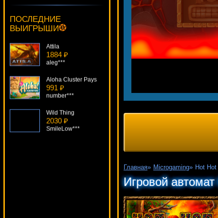
Fire Hawk
835 ₽
ПОСЛЕДНИЕ
DenisVS***
ВЫИГРЫШИ
Attila
1884 ₽
aleg***
Aloha Cluster Pays
991 ₽
number***
Wild Thing
2030 ₽
SmileLow***
Easter Surprise
2456 ₽
Serg***
Главная
»
Microgaming
»
Hot Hot
Ghost Rider
Игровой автомат 
1728 ₽
mgarkunov***
Family Guy
4262 ₽