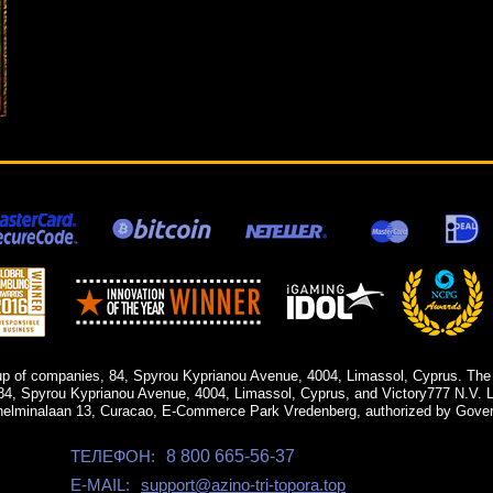
up of companies, 84, Spyrou Kyprianou Avenue, 4004, Limassol, Cyprus. The
84, Spyrou Kyprianou Avenue, 4004, Limassol, Cyprus, and Victory777 N.V. Li
helminalaan 13, Curacao, E-Commerce Park Vredenberg, authorized by Gover
ТЕЛЕФОН:
8 800 665-56-37
E-MAIL:
support@azino-tri-topora.top