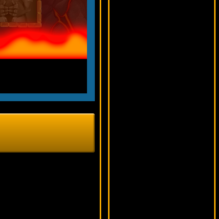
6161 ₽
number***
Battlestar Galactica
14912 ₽
Egoistik***
Safari Sam
14635 ₽
drink***