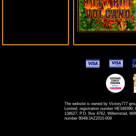
tank***
The website is owned by Victory777 gro
Limited, registration number HE349390, 
134627, P.O. Box 4762, Willemstad, Wil
number 8048/JAZ2015-009