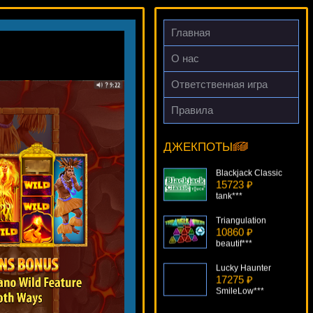
Главная
О нас
Ответственная игра
Правила
Coyote Moon
11580 ₽
number***
ДЖЕКПОТЫ
Blackjack Classic
15723 ₽
tank***
Triangulation
10860 ₽
beautif***
Lucky Haunter
17275 ₽
SmileLow***
Back In Time