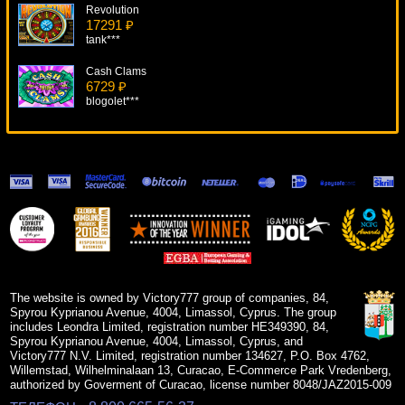
Revolution
17291 ₽
tank***
Cash Clams
6729 ₽
blogolet***
Witches Wealth
7052 ₽
Cteb***
Wonky Wabbits
18305 ₽
Gamer***
Pharaoh's Ring
9233 ₽
ivan-lev***
The website is owned by Victory777 group of companies, 84,
Spyrou Kyprianou Avenue, 4004, Limassol, Cyprus. The group
includes Leondra Limited, registration number HE349390, 84,
Spyrou Kyprianou Avenue, 4004, Limassol, Cyprus, and
Victory777 N.V. Limited, registration number 134627, P.O. Box 4762,
Willemstad, Wilhelminalaan 13, Curacao, E-Commerce Park Vredenberg,
authorized by Goverment of Curacao, license number 8048/JAZ2015-009