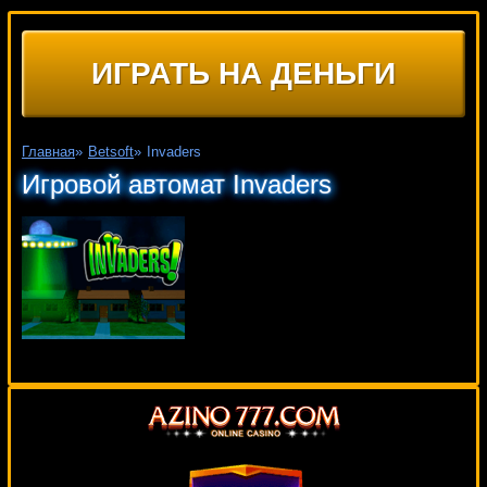
ИГРАТЬ НА ДЕНЬГИ
Главная
»
Betsoft
»
Invaders
Игровой автомат Invaders