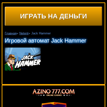
ИГРАТЬ НА ДЕНЬГИ
Главная
»
Netent
»
Jack Hammer
Игровой автомат Jack Hammer