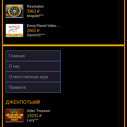
Revolution
3963 ₽
blogolet***
Emoji Planet Video Slot
2662 ₽
DenisVS***
Boom Bucks
4323 ₽
drink***
Главная
Coyote Cash
О нас
240 ₽
Panamer***
Ответственная игра
Football Rules!
Правила
1209 ₽
Always Hot Cubes
Egoistik***
17896 ₽
Gamer***
ДЖЕКПОТЫ
Aztec Treasure
19291 ₽
Lucy***