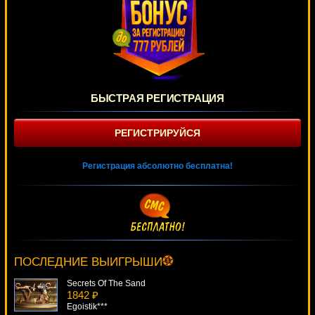
БЫСТРАЯ РЕГИСТРАЦИЯ
РЕГИСТРИРУЙСЯ
Регистрация абсолютно бесплатна!
Fruits Land
3212 ₽
DenisVS***
ПОСЛЕДНИЕ ВЫИГРЫШИ
Secrets Of The Sand
1842 ₽
Egoistik***