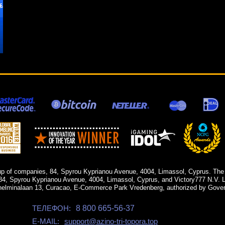
up of companies, 84, Spyrou Kyprianou Avenue, 4004, Limassol, Cyprus. The
84, Spyrou Kyprianou Avenue, 4004, Limassol, Cyprus, and Victory777 N.V. Li
helminalaan 13, Curacao, E-Commerce Park Vredenberg, authorized by Gover
ТЕЛЕФОН:
8 800 665-56-37
E-MAIL:
support@azino-tri-topora.top