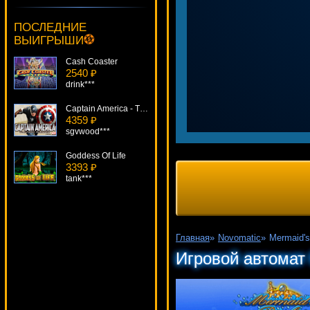
Back In Time
3706 ₽
ПОСЛЕДНИЕ
superman***
ВЫИГРЫШИ
Cash Coaster
2540 ₽
drink***
Captain America - The First Avenger Scratch
4359 ₽
sgvwood***
Goddess Of Life
3393 ₽
tank***
Aztec Treasure
1514 ₽
mgarkunov***
Главная
»
Novomatic
»
Mermaid's
Robinson
Игровой автомат 
4605 ₽
tank***
Ladies Nite
4907 ₽