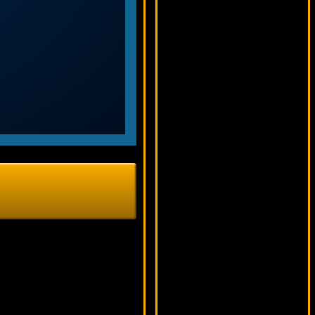
12033 ₽
Panamer***
Santa's Wild Ride
11532 ₽
loto***
Shamrockers
9286 ₽
Cteb***