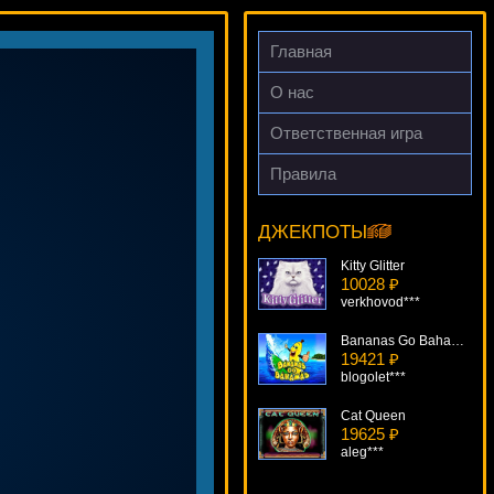
Главная
О нас
Ответственная игра
Правила
Oliver's Bar
14450 ₽
Panamer***
ДЖЕКПОТЫ
Kitty Glitter
10028 ₽
verkhovod***
Bananas Go Bahamas
19421 ₽
blogolet***
Cat Queen
19625 ₽
aleg***
Spinderella