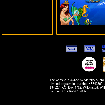
drink***
The website is owned by Victory777 gro
Limited, registration number HE349390, 
134627, P.O. Box 4762, Willemstad, Wil
number 8048/JAZ2015-009