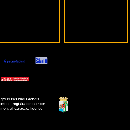
 group includes Leondra
mited, registration number
ment of Curacao, license