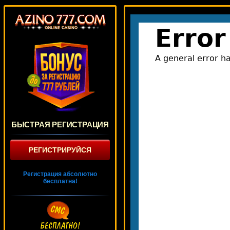
БЫСТРАЯ РЕГИСТРАЦИЯ
РЕГИСТРИРУЙСЯ
Регистрация абсолютно
бесплатна!