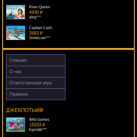
River Queen
4430 ₽
aleg***
Captain Cash.
2683 ₽
SmileLow***
South Park: Reel Chaos
4578 ₽
turen***
Главная
Jackpot Diamonds
О нас
4385 ₽
Panamer***
Ответственная игра
Ramses II
Правила
260 ₽
Boom Bucks
aleg***
5169 ₽
turen***
ДЖЕКПОТЫ
Wild Games
15033 ₽
Egoistik***