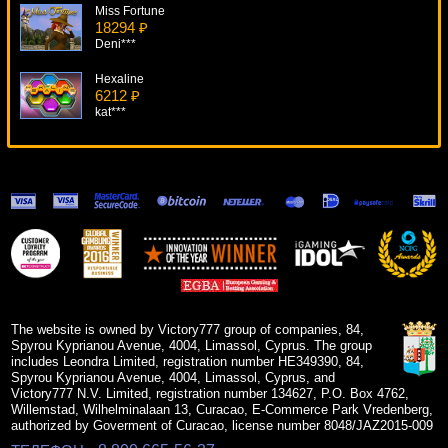
Miss Fortune
18294 ₽
Deni***
Hexaline
6212 ₽
kat***
Cops 'N' Robbers
13019 ₽
Lucy***
Aztec Empire
11471 ₽
loto***
Silver Fang
6480 ₽
aleg***
The website is owned by Victory777 group of companies, 84,
Spyrou Kyprianou Avenue, 4004, Limassol, Cyprus. The group
includes Leondra Limited, registration number HE349390, 84,
Spyrou Kyprianou Avenue, 4004, Limassol, Cyprus, and
Victory777 N.V. Limited, registration number 134627, P.O. Box 4762,
Willemstad, Wilhelminalaan 13, Curacao, E-Commerce Park Vredenberg,
authorized by Goverment of Curacao, license number 8048/JAZ2015-009