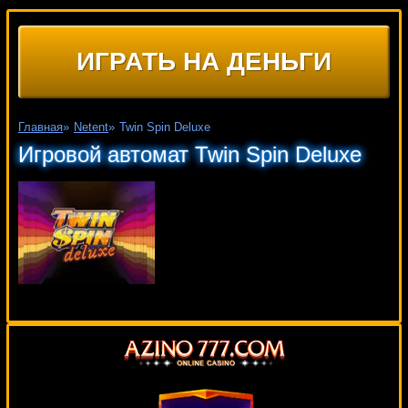
ИГРАТЬ НА ДЕНЬГИ
Главная
»
Netent
»
Twin Spin Deluxe
Игровой автомат Twin Spin Deluxe