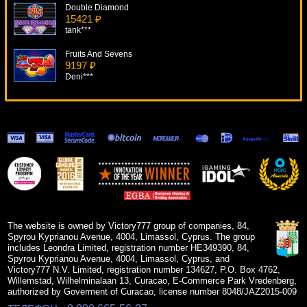
Double Diamond
15421 ₽
tank***
Fruits And Sevens
9197 ₽
Deni***
Winning Wizards
13194 ₽
Cteb***
Turaga (Тюряга)
13899 ₽
sgvwood***
Immortal Romance
15334 ₽
Egoistik***
The website is owned by Victory777 group of companies, 84,
Spyrou Kyprianou Avenue, 4004, Limassol, Cyprus. The group
includes Leondra Limited, registration number HE349390, 84,
Spyrou Kyprianou Avenue, 4004, Limassol, Cyprus, and
Victory777 N.V. Limited, registration number 134627, P.O. Box 4762,
Willemstad, Wilhelminalaan 13, Curacao, E-Commerce Park Vredenberg,
authorized by Goverment of Curacao, license number 8048/JAZ2015-009