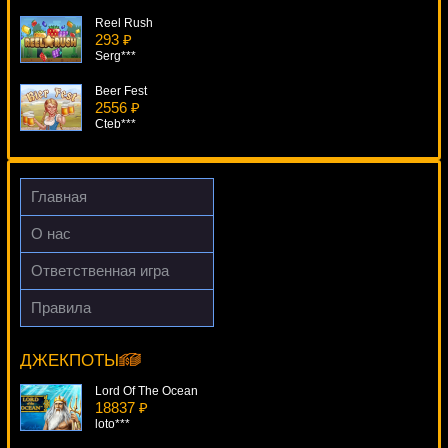
Reel Rush
293 ₽
Serg***
Beer Fest
2556 ₽
Cteb***
The Ming Dynasty
4905 ₽
aleg***
Главная
Munchkins
О нас
2122 ₽
Lucy***
Ответственная игра
Golden Cobras Deluxe
Правила
2651 ₽
Fruit Shop
SmileLow***
13159 ₽
mgarkunov***
ДЖЕКПОТЫ
Lord Of The Ocean
18837 ₽
loto***