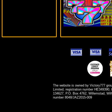
blogolet***
The website is owned by Victory777 gro
Limited, registration number HE349390, 
134627, P.O. Box 4762, Willemstad, Wil
number 8048/JAZ2015-009