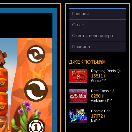
Главная
О нас
Couch Potato
Ответственная игра
13108 ₽
aleg***
Правила
Rhyming Reels Queen Of Hearts
15811 ₽
ДЖЕКПОТЫ
Gamer***
Reel Classic 3
8280 ₽
verkhovod***
Cosmic Cat
17672 ₽
kat***
Secrets Of The Sand
6490 ₽
Deni***