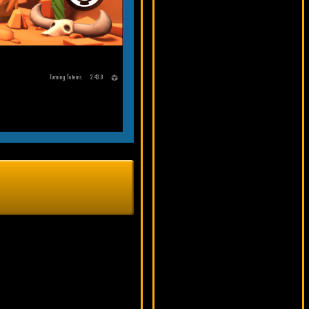
Marilyn Monroe
16487 ₽
sgvwood***
Mayan Bingo
14938 ₽
Lucy***