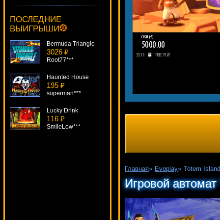
Bermuda Triangle
ПОСЛЕДНИЕ
3026 ₽
ВЫИГРЫШИ
Root77***
Haunted House
195 ₽
superman***
Lucky Drink
116 ₽
SmileLow***
The Ghouls
1736 ₽
kat***
Wonky Wabbits
1368 ₽
blogolet***
Главная
»
Evoplay
»
Totem Islan
Volcanic Cash
Игровой автомат 
4011 ₽
Serg***