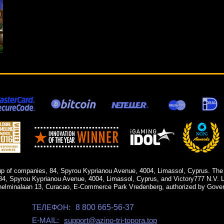
up of companies, 84, Spyrou Kyprianou Avenue, 4004, Limassol, Cyprus. The
84, Spyrou Kyprianou Avenue, 4004, Limassol, Cyprus, and Victory777 N.V. Li
helminalaan 13, Curacao, E-Commerce Park Vredenberg, authorized by Gover
ТЕЛЕФОН:
8 800 665-56-37
E-MAIL:
support@azino-tri-topora.top