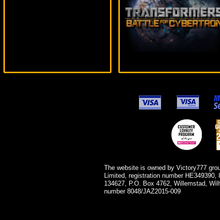
alex***
The website is owned by Victory777 gro
Limited, registration number HE349390, 
134627, P.O. Box 4762, Willemstad, Wil
number 8048/JAZ2015-009