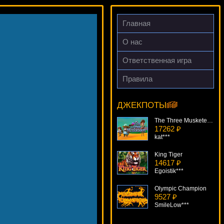
Главная
О нас
Ответственная игра
Правила
Rainbow Reels
8135 ₽
turen***
ДЖЕКПОТЫ
The Three Musketeers
17262 ₽
kat***
King Tiger
14617 ₽
Egoistik***
Olympic Champion
9527 ₽
SmileLow***
Operation Y