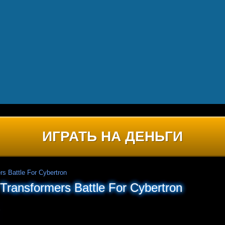
ИГРАТЬ НА ДЕНЬГИ
rs Battle For Cybertron
ransformers Battle For Cybertron