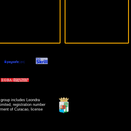
 group includes Leondra
mited, registration number
ment of Curacao, license